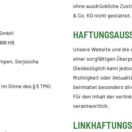
ohne ausdrückliche Zus
& Co. KG nicht gestattet.
HAFTUNGSAUS
s GmbH
968 HB
Unsere Website und die 
einer sorgfältigen Überp
empen, Serjoscha
Diesbezüglich kann jedoc
Richtigkeit oder Aktuali
 im Sinne des § 5 TMG:
beinhaltet besonders dir
Für den Inhalt der verlin
verantwortlich.
LINKHAFTUNG