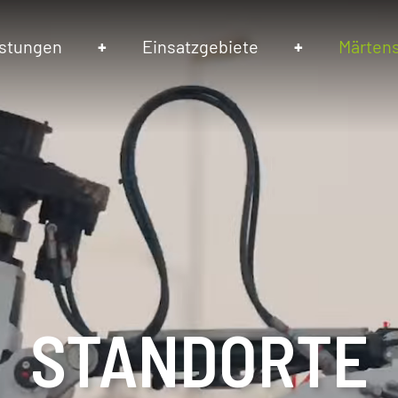
istungen
Einsatzgebiete
Märten
STANDORTE