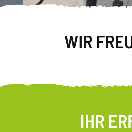
WIR FRE
IHR ER